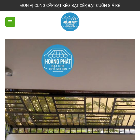
Skip
ĐƠN VỊ CUNG CẤP BẠT KÉO, BẠT XẾP, BẠT CUỐN GIÁ RẺ
to
content