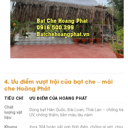
4. Ưu điểm vượt trội của bạt che – mái
che Hoàng Phát
TIÊU CHÍ
ƯU ĐIỂM CỦA HOÀNG PHÁT
Chất
Dùng bạt Hàn Quốc, Đài Loan, Thái Lan – chống tia
lượng vật
UV, chống thấm, bền màu lâu năm
liệu
Khung
Inox 304 hoặc sắt sơn tĩnh điện, chống gỉ sét, chịu