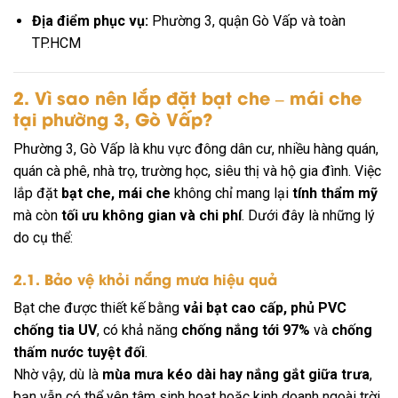
Địa điểm phục vụ:
Phường 3, quận Gò Vấp và toàn
TP.HCM
2. Vì sao nên lắp đặt bạt che – mái che
tại phường 3, Gò Vấp?
Phường 3, Gò Vấp là khu vực đông dân cư, nhiều hàng quán,
quán cà phê, nhà trọ, trường học, siêu thị và hộ gia đình. Việc
lắp đặt
bạt che, mái che
không chỉ mang lại
tính thẩm mỹ
mà còn
tối ưu không gian và chi phí
. Dưới đây là những lý
do cụ thể:
2.1. Bảo vệ khỏi nắng mưa hiệu quả
Bạt che được thiết kế bằng
vải bạt cao cấp, phủ PVC
chống tia UV
, có khả năng
chống nắng tới 97%
và
chống
thấm nước tuyệt đối
.
Nhờ vậy, dù là
mùa mưa kéo dài hay nắng gắt giữa trưa
,
bạn vẫn có thể yên tâm sinh hoạt hoặc kinh doanh ngoài trời.