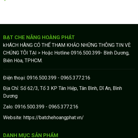
BẠT CHE NẮNG HOÀNG PHÁT
kHÁCH HÀNG CÓ THỂ THAM KHẢO NHỮNG THÔNG TIN VÈ
CHÚNG TÔI TẠI > Hoặc Hotline 0916.500.399- Bình Dương,
Biên Hòa, TPHCM.
Điện thoại: 0916.500.399 - 0965.377.216
Địa Chỉ: Số 62/3, Tổ 3 KP Tân Hiệp, Tân Bình, Dĩ An, Bình
Dương
Zalo: 0916.500.399 - 0965.377.216
Website: https://batchehoangphat.vn/
DANH MỤC SẢN PHẨM