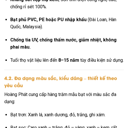
chống rỉ sét 100%.
Bạt phủ PVC, PE hoặc PU nhập khẩu
(Đài Loan, Hàn
Quốc, Malaysia).
Chống tia UV, chống thấm nước, giảm nhiệt, không
phai màu.
Tuổi thọ vật liệu lên đến
8–15 năm
tùy điều kiện sử dụng.
4.2. Đa dạng màu sắc, kiểu dáng – thiết kế theo
yêu cầu
Hoàng Phát cung cấp hàng trăm mẫu bạt với màu sắc đa
dạng:
Bạt trơn: Xanh lá, xanh dương, đỏ, trắng, ghi xám.
Bạt sọc: Caro xanh – trắng, đỏ – vàng, xanh – kem, rất