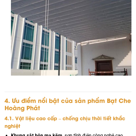
4. Ưu điểm nổi bật của sản phẩm Bạt Che
Hoàng Phát
4.1. Vật liệu cao cấp – chống chịu thời tiết khắc
nghiệt
Khung sắt hộp mạ kẽm
, sơn tĩnh điện công nghệ cao,