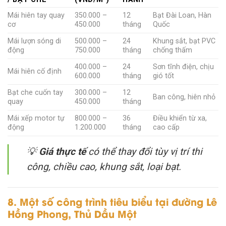
Mái hiên tay quay
350.000 –
12
Bạt Đài Loan, Hàn
cơ
450.000
tháng
Quốc
Mái lượn sóng di
500.000 –
24
Khung sắt, bạt PVC
động
750.000
tháng
chống thấm
400.000 –
24
Sơn tĩnh điện, chịu
Mái hiên cố định
600.000
tháng
gió tốt
Bạt che cuốn tay
300.000 –
12
Ban công, hiên nhỏ
quay
450.000
tháng
Mái xếp motor tự
800.000 –
36
Điều khiển từ xa,
động
1.200.000
tháng
cao cấp
💡
Giá thực tế
có thể thay đổi tùy vị trí thi
công, chiều cao, khung sắt, loại bạt.
8. Một số công trình tiêu biểu tại đường Lê
Hồng Phong, Thủ Dầu Một