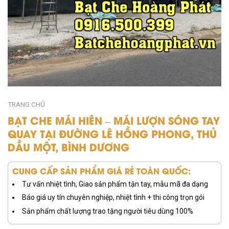
TRANG CHỦ
BẠT CHE MÁI HIÊN – MÁI LƯỢN SÓNG TAY
QUAY TẠI ĐƯỜNG LÊ HỒNG PHONG, THỦ
DẦU MỘT, BÌNH DƯƠNG
CUNG CẤP SẢN PHẨM GIÁ RẺ TOÀN QUỐC:
Tư vấn nhiệt tình, Giao sản phẩm tận tay, mẫu mã đa dạng
Báo giá uy tín chuyên nghiệp, nhiệt tình + thi công trọn gói
Sản phẩm chất lượng trao tặng người tiêu dùng 100%