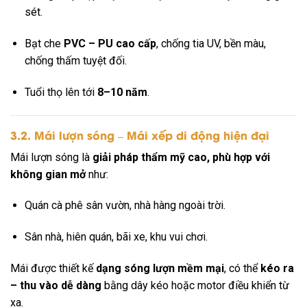
sét.
Bạt che
PVC – PU cao cấp
, chống tia UV, bền màu,
chống thấm tuyệt đối.
Tuổi thọ lên tới
8–10 năm
.
3.2. Mái lượn sóng – Mái xếp di động hiện đại
Mái lượn sóng là
giải pháp thẩm mỹ cao, phù hợp với
không gian mở
như:
Quán cà phê sân vườn, nhà hàng ngoài trời.
Sân nhà, hiên quán, bãi xe, khu vui chơi.
Mái được thiết kế
dạng sóng lượn mềm mại
, có thể
kéo ra
– thu vào dễ dàng
bằng dây kéo hoặc motor điều khiển từ
xa.