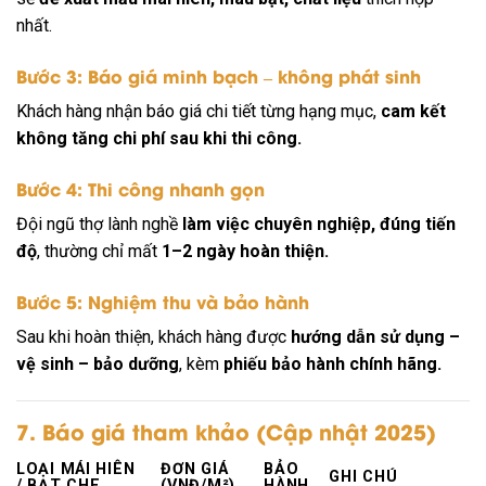
nhất.
Bước 3: Báo giá minh bạch – không phát sinh
Khách hàng nhận báo giá chi tiết từng hạng mục,
cam kết
không tăng chi phí sau khi thi công.
Bước 4: Thi công nhanh gọn
Đội ngũ thợ lành nghề
làm việc chuyên nghiệp, đúng tiến
độ
, thường chỉ mất
1–2 ngày hoàn thiện.
Bước 5: Nghiệm thu và bảo hành
Sau khi hoàn thiện, khách hàng được
hướng dẫn sử dụng –
vệ sinh – bảo dưỡng
, kèm
phiếu bảo hành chính hãng.
7. Báo giá tham khảo (Cập nhật 2025)
LOẠI MÁI HIÊN
ĐƠN GIÁ
BẢO
GHI CHÚ
/ BẠT CHE
(VNĐ/M²)
HÀNH