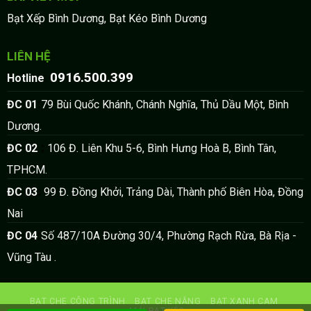
Bạt Xếp Bình Dương, Bạt Kéo Bình Dương
LIÊN HỆ
0916.500.399
:
Hotline
:
ĐC 01
79 Bùi Quốc Khánh, Chánh Nghĩa, Thủ Dầu Một, Bình
Dương.
:
ĐC 02
106 Đ. Liên Khu 5-6, Bình Hưng Hoà B, Bình Tân,
TPHCM.
:
ĐC 03
99 Đ. Đồng Khởi, Trảng Dài, Thành phố Biên Hòa, Đồng
Nai
:
ĐC 04
Số 487/10A Đường 30/4, Phường Rạch Rừa, Bà Rịa -
Vũng Tàu .
BẠT CHE CÔNG TRÌNH
BẠT CHE NẮNG
BẠT XANH CAM
MÁI BẠT KÉO