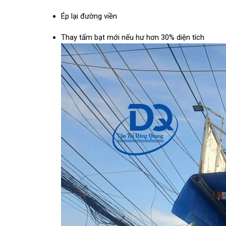
Ép lại đường viền
Thay tấm bạt mới nếu hư hơn 30% diện tích