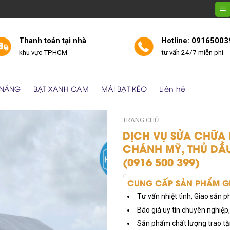
Thanh toán tại nhà
Hotline: 09165003
khu vực TPHCM
tư vấn 24/7 miễn phí
 NẮNG
BẠT XANH CAM
MÁI BẠT KÉO
Liên hệ
TRANG CHỦ
DỊCH VỤ SỬA CHỮA 
CHÁNH MỸ, THỦ DẦ
(0916 500 399)
CUNG CẤP SẢN PHẨM GI
Tư vấn nhiệt tình, Giao sản
Báo giá uy tín chuyên nghiệp, 
Sản phẩm chất lượng trao tặ