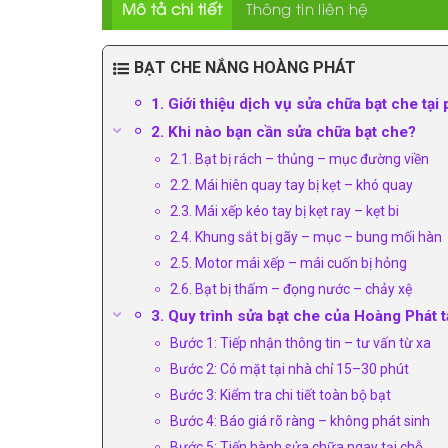
Mô tả chi tiết
Thông tin liên hệ
BẠT CHE NẮNG HOÀNG PHÁT
1. Giới thiệu dịch vụ sửa chữa bạt che t
2. Khi nào bạn cần sửa chữa bạt che?
2.1. Bạt bị rách – thủng – mục đường viền
2.2. Mái hiên quay tay bị kẹt – khó quay
2.3. Mái xếp kéo tay bị kẹt ray – kẹt bi
2.4. Khung sắt bị gãy – mục – bung mối hàn
2.5. Motor mái xếp – mái cuốn bị hỏng
2.6. Bạt bị thấm – đọng nước – chảy xệ
3. Quy trình sửa bạt che của Hoàng Phát 
Bước 1: Tiếp nhận thông tin – tư vấn từ xa
Bước 2: Có mặt tại nhà chỉ 15–30 phút
Bước 3: Kiểm tra chi tiết toàn bộ bạt
Bước 4: Báo giá rõ ràng – không phát sinh
Bước 5: Tiến hành sửa chữa ngay tại chỗ