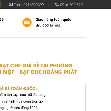
Zalo: 0916500399
0916.500.399
99
Giao hàng toàn quốc
ship COD tận nhà
BẠT CHE GIÁ RẺ TẠI PHƯỜNG
U MỘT – BẠT CHE HOÀNG PHÁT
Á RẺ TOÀN QUỐC:
 phẩm tận tay, mẫu mã đa dạng
nhiệt tình + thi công trọn gói
ng người tiêu dùng 100%