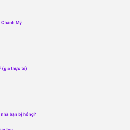
ại Chánh Mỹ
 (giá thực tế)
e nhà bạn bị hỏng?
 khi làm