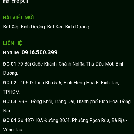
mai che puli
BÀI VIẾT MỚI
Bạt Xếp Bình Dương, Bạt Kéo Bình Dương
LIÊN HỆ
0916.500.399
:
Hotline
:
ĐC 01
79 Bùi Quốc Khánh, Chánh Nghĩa, Thủ Dầu Một, Bình
Dương.
:
ĐC 02
106 Đ. Liên Khu 5-6, Bình Hưng Hoà B, Bình Tân,
TPHCM.
:
ĐC 03
99 Đ. Đồng Khởi, Trảng Dài, Thành phố Biên Hòa, Đồng
Nai
:
ĐC 04
Số 487/10A Đường 30/4, Phường Rạch Rừa, Bà Rịa -
Vũng Tàu .