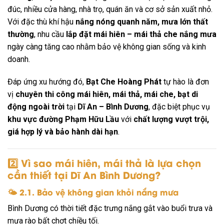
đúc, nhiều cửa hàng, nhà trọ, quán ăn và cơ sở sản xuất nhỏ.
Với đặc thù khí hậu
nắng nóng quanh năm, mưa lớn thất
thường
, nhu cầu
lắp đặt mái hiên – mái thả che nắng mưa
ngày càng tăng cao nhằm bảo vệ không gian sống và kinh
doanh.
Đáp ứng xu hướng đó,
Bạt Che Hoàng Phát
tự hào là đơn
vị
chuyên thi công mái hiên, mái thả, mái che, bạt di
động ngoài trời
tại
Dĩ An – Bình Dương
, đặc biệt phục vụ
khu vực đường Phạm Hữu Lầu
với
chất lượng vượt trội,
giá hợp lý và bảo hành dài hạn
.
2️⃣ Vì sao mái hiên, mái thả là lựa chọn
cần thiết tại Dĩ An Bình Dương?
🌤 2.1. Bảo vệ không gian khỏi nắng mưa
Bình Dương có thời tiết đặc trưng nắng gắt vào buổi trưa và
mưa rào bất chợt chiều tối.