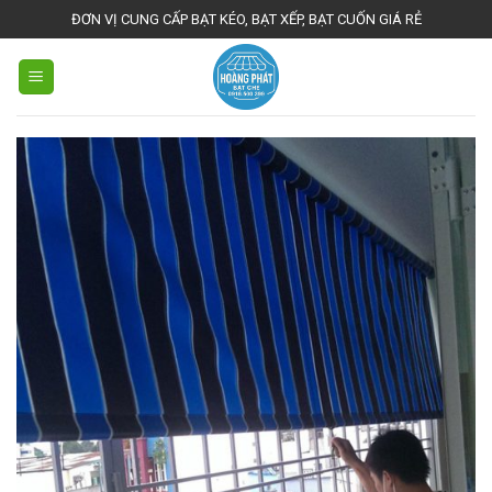
Skip
ĐƠN VỊ CUNG CẤP BẠT KÉO, BẠT XẾP, BẠT CUỐN GIÁ RẺ
to
content