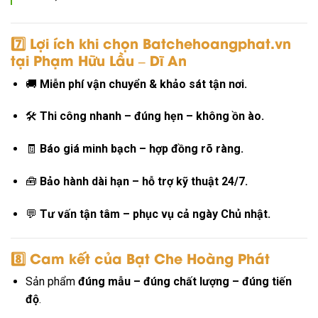
7️⃣ Lợi ích khi chọn
Batchehoangphat.vn
tại Phạm Hữu Lầu – Dĩ An
🚚
Miễn phí vận chuyển & khảo sát tận nơi.
🛠
Thi công nhanh – đúng hẹn – không ồn ào.
🧾
Báo giá minh bạch – hợp đồng rõ ràng.
🧰
Bảo hành dài hạn – hỗ trợ kỹ thuật 24/7.
💬
Tư vấn tận tâm – phục vụ cả ngày Chủ nhật.
8️⃣ Cam kết của
Bạt Che Hoàng Phát
Sản phẩm
đúng mẫu – đúng chất lượng – đúng tiến
độ
.