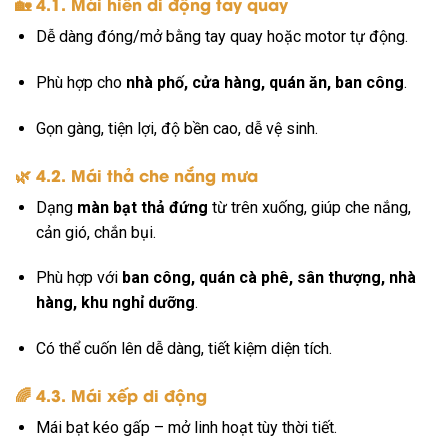
🏡 4.1. Mái hiên di động tay quay
Dễ dàng đóng/mở bằng tay quay hoặc motor tự động.
Phù hợp cho
nhà phố, cửa hàng, quán ăn, ban công
.
Gọn gàng, tiện lợi, độ bền cao, dễ vệ sinh.
🌿 4.2. Mái thả che nắng mưa
Dạng
màn bạt thả đứng
từ trên xuống, giúp che nắng,
cản gió, chắn bụi.
Phù hợp với
ban công, quán cà phê, sân thượng, nhà
hàng, khu nghỉ dưỡng
.
Có thể cuốn lên dễ dàng, tiết kiệm diện tích.
🌈 4.3. Mái xếp di động
Mái bạt kéo gấp – mở linh hoạt tùy thời tiết.