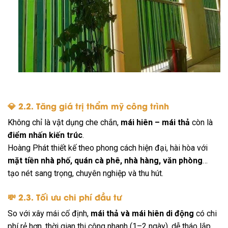
💎 2.2. Tăng giá trị thẩm mỹ công trình
Không chỉ là vật dụng che chắn,
mái hiên – mái thả
còn là
điểm nhấn kiến trúc
.
Hoàng Phát thiết kế theo phong cách hiện đại, hài hòa với
mặt tiền nhà phố, quán cà phê, nhà hàng, văn phòng
…
tạo nét sang trọng, chuyên nghiệp và thu hút.
💸 2.3. Tối ưu chi phí đầu tư
So với xây mái cố định,
mái thả và mái hiên di động
có chi
phí rẻ hơn, thời gian thi công nhanh (1–2 ngày), dễ tháo lắp,