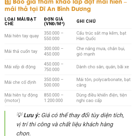
6️⃣ Báo giá tham khảo lắp đặt mái hiên –
mái thả tại Dĩ An Bình Dương
LOẠI MÁI/BẠT
ĐƠN GIÁ
GHI CHÚ
CHE
(VNĐ/M²)
350.000 –
Cấu trúc sắt mạ kẽm, bạt
Mái hiên tay quay
550.000
Hàn Quốc
300.000 –
Che nắng mưa, chắn bụi,
Mái thả cuốn tay
450.000
gió mạnh
450.000 –
Mái xếp di động
Dành cho sân, quán, bãi xe
750.000
350.000 –
Mái tôn, polycarbonate, bạt
Mái che cố định
500.000
căng
Mái hiên tự động
850.000 –
Dùng điều khiển điện, tiện
(motor)
1.200.000
nghi cao cấp
💡
Lưu ý:
Giá có thể thay đổi tùy diện tích,
vị trí thi công và chất liệu khách hàng
chọn.