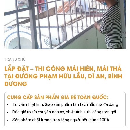
TRANG CHỦ
LẮP ĐẶT – THI CÔNG MÁI HIÊN, MÁI THẢ
TẠI ĐƯỜNG PHẠM HỮU LẦU, DĨ AN, BÌNH
DƯƠNG
CUNG CẤP SẢN PHẨM GIÁ RẺ TOÀN QUỐC:
Tư vấn nhiệt tình, Giao sản phẩm tận tay, mẫu mã đa dạng
Báo giá uy tín chuyên nghiệp, nhiệt tình + thi công trọn gói
Sản phẩm chất lượng trao tặng người tiêu dùng 100%