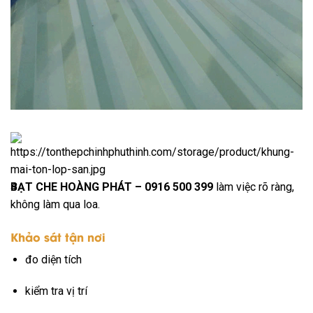
4
BẠT CHE HOÀNG PHÁT – 0916 500 399
làm việc rõ ràng,
không làm qua loa.
Khảo sát tận nơi
đo diện tích
kiểm tra vị trí