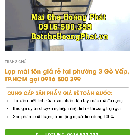
TRANG CHỦ
Lợp mái tôn giá rẻ tại phường 3 Gò Vấp,
TP.HCM gọi 0916 500 399
CUNG CẤP SẢN PHẨM GIÁ RẺ TOÀN QUỐC:
Tư vấn nhiệt tình, Giao sản phẩm tận tay, mẫu mã đa dạng
Báo giá uy tín chuyên nghiệp, nhiệt tình + thi công trọn gói
Sản phẩm chất lượng trao tặng người tiêu dùng 100%