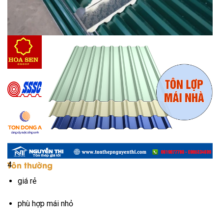
Tôn thường
4
giá rẻ
phù hợp mái nhỏ