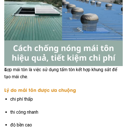
4
Lợp mái tôn là việc sử dụng tấm tôn kết hợp khung sắt để
tạo mái che.
Lý do mái tôn được ưa chuộng
chi phí thấp
thi công nhanh
độ bền cao