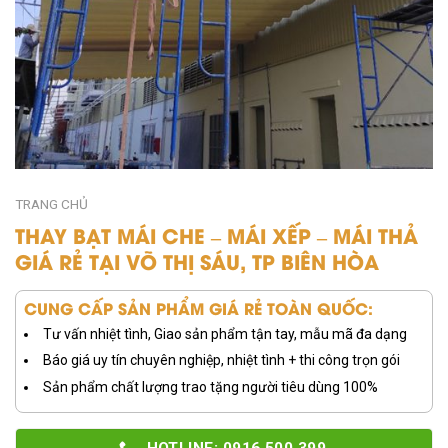
TRANG CHỦ
THAY BẠT MÁI CHE – MÁI XẾP – MÁI THẢ
GIÁ RẺ TẠI VÕ THỊ SÁU, TP BIÊN HÒA
CUNG CẤP SẢN PHẨM GIÁ RẺ TOÀN QUỐC:
Tư vấn nhiệt tình, Giao sản phẩm tận tay, mẫu mã đa dạng
Báo giá uy tín chuyên nghiệp, nhiệt tình + thi công trọn gói
Sản phẩm chất lượng trao tặng người tiêu dùng 100%