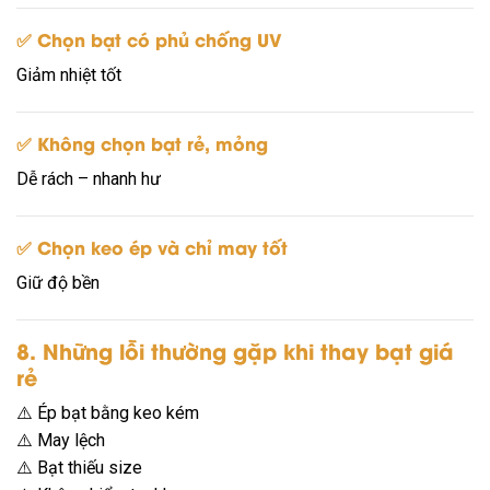
✅ Chọn bạt có phủ chống UV
Giảm nhiệt tốt
✅ Không chọn bạt rẻ, mỏng
Dễ rách – nhanh hư
✅ Chọn keo ép và chỉ may tốt
Giữ độ bền
8. Những lỗi thường gặp khi thay bạt giá
rẻ
⚠️ Ép bạt bằng keo kém
⚠️ May lệch
⚠️ Bạt thiếu size