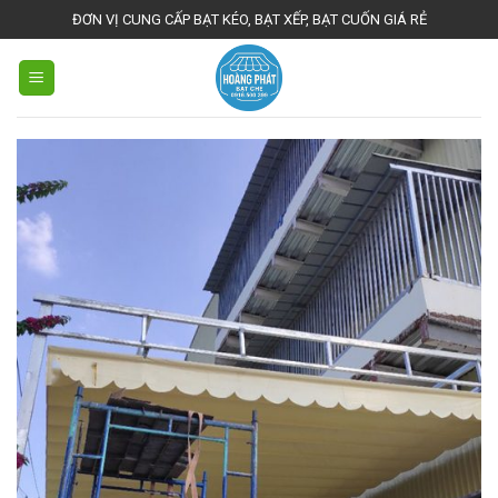
Skip
ĐƠN VỊ CUNG CẤP BẠT KÉO, BẠT XẾP, BẠT CUỐN GIÁ RẺ
to
content