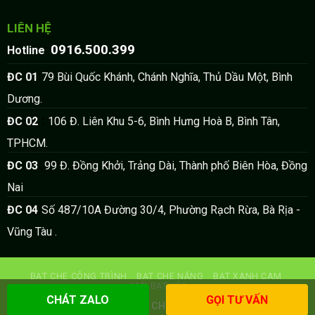
LIÊN HỆ
0916.500.399
:
Hotline
:
ĐC 01
79 Bùi Quốc Khánh, Chánh Nghĩa, Thủ Dầu Một, Bình
Dương.
:
ĐC 02
106 Đ. Liên Khu 5-6, Bình Hưng Hoà B, Bình Tân,
TPHCM.
:
ĐC 03
99 Đ. Đồng Khởi, Trảng Dài, Thành phố Biên Hòa, Đồng
Nai
:
ĐC 04
Số 487/10A Đường 30/4, Phường Rạch Rừa, Bà Rịa -
Vũng Tàu .
BẠT CHE CÔNG TRÌNH
BẠT CHE NẮNG
BẠT XANH CAM
MÁI BẠT KÉO
CHÁT ZALO
GỌI TƯ VẤN
Copyright 2026 ©
BẠT CHE NẮNG HOÀNG PHÁT