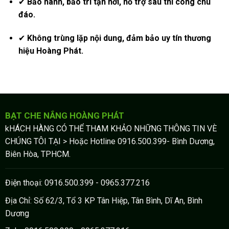
✔
Bảo hành, bảo trì tận nơi, hỗ trợ sau thi công chu
đáo.
✔
Không trùng lặp nội dung, đảm bảo uy tín thương
hiệu Hoàng Phát.
BẠT CHE NẮNG HOÀNG PHÁT
kHÁCH HÀNG CÓ THỂ THAM KHẢO NHỮNG THÔNG TIN VÈ
CHÚNG TÔI TẠI > Hoặc Hotline 0916.500.399- Bình Dương,
Biên Hòa, TPHCM.
Điện thoại: 0916.500.399 - 0965.377.216
Địa Chỉ: Số 62/3, Tổ 3 KP Tân Hiệp, Tân Bình, Dĩ An, Bình
Dương