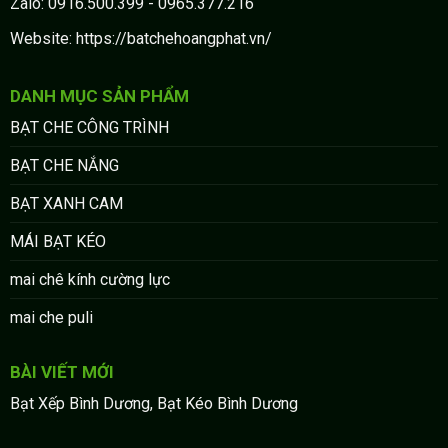
Zalo: 0916.500.399 - 0965.377.216
Website: https://batchehoangphat.vn/
DANH MỤC SẢN PHẨM
BẠT CHE CÔNG TRÌNH
BẠT CHE NẮNG
BẠT XANH CAM
MÁI BẠT KÉO
mai chê kính cường lực
mai che puli
BÀI VIẾT MỚI
Bạt Xếp Bình Dương, Bạt Kéo Bình Dương