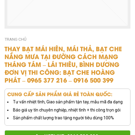
TRANG CHỦ
THAY BẠT MÁI HIÊN, MÁI THẢ, BẠT CHE
NẮNG MƯA TẠI ĐƯỜNG CÁCH MẠNG
THÁNG TÁM – LÁI THIÊU, BÌNH DƯƠNG
ĐƠN VỊ THI CÔNG: BẠT CHE HOÀNG
PHÁT – 0965 377 216 – 0916 500 399
CUNG CẤP SẢN PHẨM GIÁ RẺ TOÀN QUỐC:
Tư vấn nhiệt tình, Giao sản phẩm tận tay, mẫu mã đa dạng
Báo giá uy tín chuyên nghiệp, nhiệt tình + thi công trọn gói
Sản phẩm chất lượng trao tặng người tiêu dùng 100%