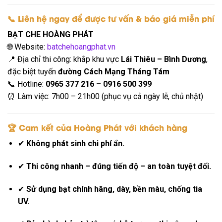
📞 Liên hệ ngay để được tư vấn & báo giá miễn phí
BẠT CHE HOÀNG PHÁT
🌐 Website:
batchehoangphat.vn
📍 Địa chỉ thi công: khắp khu vực
Lái Thiêu – Bình Dương
,
đặc biệt tuyến
đường Cách Mạng Tháng Tám
📞 Hotline:
0965 377 216 – 0916 500 399
⏰ Làm việc: 7h00 – 21h00 (phục vụ cả ngày lễ, chủ nhật)
🏆 Cam kết của Hoàng Phát với khách hàng
✔
Không phát sinh chi phí ẩn.
✔
Thi công nhanh – đúng tiến độ – an toàn tuyệt đối.
✔
Sử dụng bạt chính hãng, dày, bền màu, chống tia
UV.