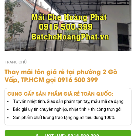
TRANG CHỦ
Thay mái tôn giá rẻ tại phường 2 Gò
Vấp, TP.HCM gọi 0916 500 399
CUNG CẤP SẢN PHẨM GIÁ RẺ TOÀN QUỐC:
Tư vấn nhiệt tình, Giao sản phẩm tận tay, mẫu mã đa dạng
Báo giá uy tín chuyên nghiệp, nhiệt tình + thi công trọn gói
Sản phẩm chất lượng trao tặng người tiêu dùng 100%