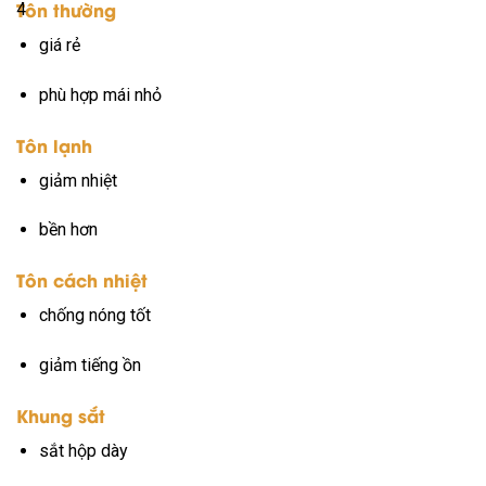
Tôn thường
4
giá rẻ
phù hợp mái nhỏ
Tôn lạnh
giảm nhiệt
bền hơn
Tôn cách nhiệt
chống nóng tốt
giảm tiếng ồn
Khung sắt
sắt hộp dày