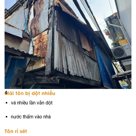
Mái tôn bị dột nhiều
4
vá nhiều lần vẫn dột
nước thấm vào nhà
Tôn rỉ sét