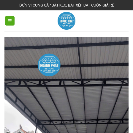
Skip
ĐƠN VỊ CUNG CẤP BẠT KÉO, BẠT XẾP, BẠT CUỐN GIÁ RẺ
to
content