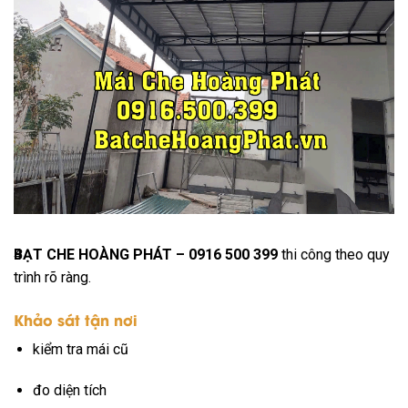
4
BẠT CHE HOÀNG PHÁT – 0916 500 399
thi công theo quy
trình rõ ràng.
Khảo sát tận nơi
kiểm tra mái cũ
đo diện tích