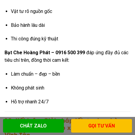
Vật tư rõ nguồn gốc
Bảo hành lâu dài
Thi công đúng kỹ thuật
Bạt Che Hoàng Phát – 0916 500 399
đáp ứng đầy đủ các
tiêu chí trên, đồng thời cam kết:
Làm chuẩn – đẹp – bền
Không phát sinh
Hỗ trợ nhanh 24/7
10. Kết luận: Giải pháp tối ưu cho nhà
CHÁT ZALO
GỌI TƯ VẤN
dân – quán ăn – kho xưởng tại đường 22,
Vĩnh Tân