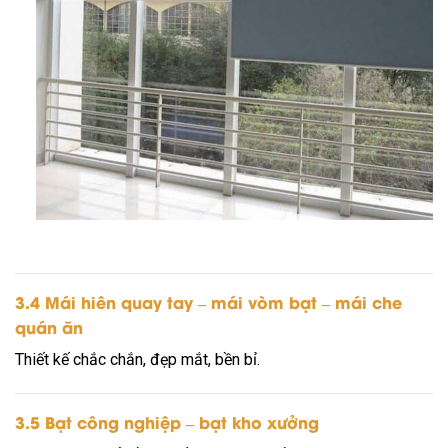
3.4 Mái hiên quay tay – mái vòm bạt – mái che
quán ăn
Thiết kế chắc chắn, đẹp mắt, bền bỉ.
3.5 Bạt công nghiệp – bạt kho xưởng