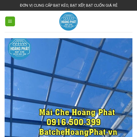
Skip
ĐƠN VỊ CUNG CẤP BẠT KÉO, BẠT XẾP, BẠT CUỐN GIÁ RẺ
to
content