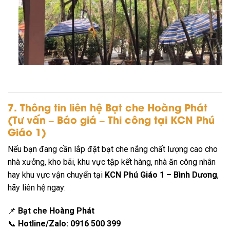
7. Thông tin liên hệ Bạt che Hoàng Phát
(Tư vấn – Báo giá – Thi công tại KCN Phú
Giáo 1)
Nếu bạn đang cần lắp đặt bạt che nắng chất lượng cao cho
nhà xưởng, kho bãi, khu vực tập kết hàng, nhà ăn công nhân
hay khu vực vận chuyển tại
KCN Phú Giáo 1 – Bình Dương
,
hãy liên hệ ngay:
📌
Bạt che Hoàng Phát
📞
Hotline/Zalo: 0916 500 399