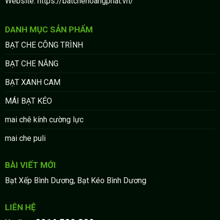
Website: https://batchehoangphat.vn/
DANH MỤC SẢN PHẨM
BẠT CHE CÔNG TRÌNH
BẠT CHE NẮNG
BẠT XANH CAM
MÁI BẠT KÉO
mai chê kính cường lực
mai che puli
BÀI VIẾT MỚI
Bạt Xếp Bình Dương, Bạt Kéo Bình Dương
LIÊN HỆ