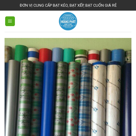
Skip
ĐƠN VỊ CUNG CẤP BẠT KÉO, BẠT XẾP, BẠT CUỐN GIÁ RẺ
to
content