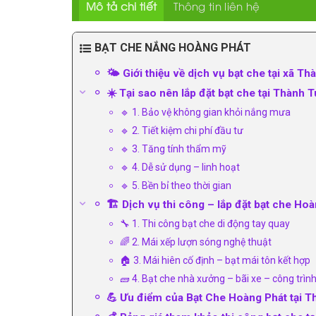
Mô tả chi tiết
Thông tin liên hệ
BẠT CHE NẮNG HOÀNG PHÁT
🌤 Giới thiệu về dịch vụ bạt che tại xã T
☀️ Tại sao nên lắp đặt bạt che tại Thành 
🔹 1. Bảo vệ không gian khỏi nắng mưa
🔹 2. Tiết kiệm chi phí đầu tư
🔹 3. Tăng tính thẩm mỹ
🔹 4. Dễ sử dụng – linh hoạt
🔹 5. Bền bỉ theo thời gian
🏗️ Dịch vụ thi công – lắp đặt bạt che Ho
🔧 1. Thi công bạt che di động tay quay
🌈 2. Mái xếp lượn sóng nghệ thuật
🏠 3. Mái hiên cố định – bạt mái tôn kết hợp
🧱 4. Bạt che nhà xưởng – bãi xe – công trìn
💪 Ưu điểm của Bạt Che Hoàng Phát tại T