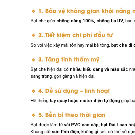
🔹 1. Bảo vệ không gian khỏi nắng
Bạt che giúp
chống nắng 100%, chống tia UV
, hạn
🔹 2. Tiết kiệm chi phí đầu tư
So với việc xây mái tôn hay mái bê tông,
bạt che di
🔹 3. Tăng tính thẩm mỹ
Bạt che hiện đại có
nhiều kiểu dáng và màu sắc
như
sang trọng, gọn gàng và hiện đại.
🔹 4. Dễ sử dụng – linh hoạt
Hệ thống
tay quay hoặc motor điện tự động
giúp bạ
🔹 5. Bền bỉ theo thời gian
Bạt được làm từ
vải PVC cao cấp, bạt Đài Loan h
Khung sắt
sơn tĩnh điện
, không gỉ sét, có thể sử dụ