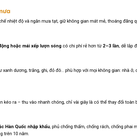
 mưa
 chế nhiệt độ và ngăn mưa tạt, giữ không gian mát mẻ, thoáng đãng 
 động hoặc mái xếp lượn sóng
có chi phí rẻ hơn từ
2–3 lần
, dễ lắp đ
 xanh dương, trắng, ghi, đỏ đô… phù hợp với mọi không gian: nhà ở,
n kéo ra – thu vào nhanh chóng, chỉ vài giây là có thể thay đổi toàn 
oặc Hàn Quốc nhập khẩu
, phủ chống thấm, chống rách, chống phai 
ng trên 10 năm.