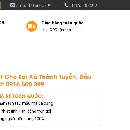
Zalo: 0916500399
0916.500.399
99
Giao hàng toàn quốc
ship COD tận nhà
t Che Tại Xã Thành Tuyền, Dầu
dt 0916 500 399
Á RẺ TOÀN QUỐC:
 phẩm tận tay, mẫu mã đa dạng
nhiệt tình + thi công trọn gói
ng người tiêu dùng 100%