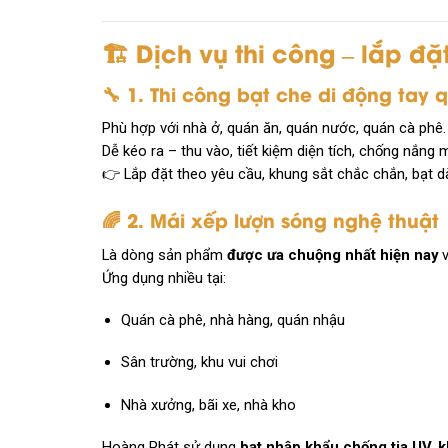
🏗️ Dịch vụ thi công – lắp đ
🔧 1.
Thi công bạt che di động tay 
Phù hợp với nhà ở, quán ăn, quán nước, quán cà phê.
Dễ kéo ra – thu vào, tiết kiệm diện tích, chống nắng 
👉 Lắp đặt theo yêu cầu, khung sắt chắc chắn, bạt d
🌈 2.
Mái xếp lượn sóng nghệ thuật
Là dòng sản phẩm
được ưa chuộng nhất hiện nay
v
Ứng dụng nhiều tại:
Quán cà phê, nhà hàng, quán nhậu
Sân trường, khu vui chơi
Nhà xưởng, bãi xe, nhà kho
Hoàng Phát sử dụng
bạt nhập khẩu chống tia UV, 