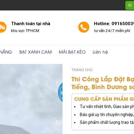
Thanh toán tại nhà
Hotline: 09165003
khu vực TPHCM
tư vấn 24/7 miễn phí
 NẮNG
BẠT XANH CAM
MÁI BẠT KÉO
Liên hệ
TRANG CHỦ
Thi Công Lắp Đặt Bạ
Tiếng, Bình Dương s
CUNG CẤP SẢN PHẨM GI
Tư vấn nhiệt tình, Giao sản
Báo giá uy tín chuyên nghiệp, 
Sản phẩm chất lượng trao tặ