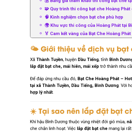
💰 Bảng giá tham khảo thi công bạt che t
🧩 Quy trình thi công bạt che Hoàng Phát
🧠 Kinh nghiệm chọn bạt che phù hợp
🌍 Khu vực thi công của Hoàng Phát tại 
🏅 Cam kết vàng của Bạt Che Hoàng Phát
🌤 Giới thiệu về dịch vụ bạt
Xã
Thành Tuyền
, huyện
Dầu Tiếng
, tỉnh
Bình Dươn
lắp đặt bạt che, mái hiên, mái xếp
trở thành nhu cầ
Để đáp ứng nhu cầu đó,
Bạt Che Hoàng Phát – Hot
tại xã Thành Tuyền, Dầu Tiếng, Bình Dương
. Với 
hợp lý nhất
.
☀️ Tại sao nên lắp đặt bạt c
Khí hậu Bình Dương thuộc vùng nhiệt đới gió mùa,
nắ
che chắn linh hoạt. Việc
lắp đặt bạt che
mang lại rất 