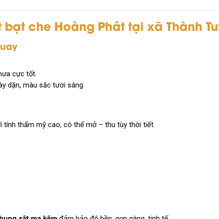
ặt bạt che Hoàng Phát tại xã Thành T
quay
mưa cực tốt.
ày dặn, màu sắc tươi sáng.
ì tính thẩm mỹ cao, có thể mở – thu tùy thời tiết.
khung sắt mạ kẽm
đảm bảo độ bền, gọn gàng, tinh tế.