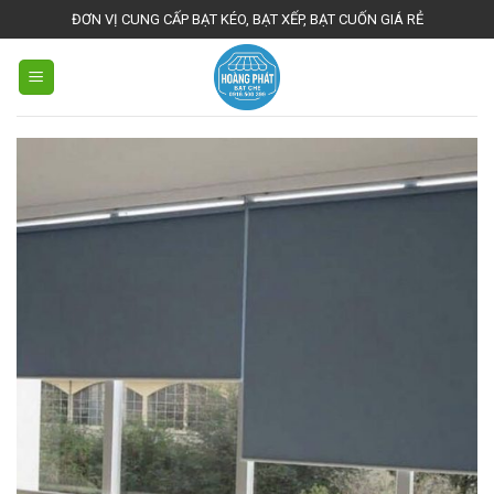
Skip
ĐƠN VỊ CUNG CẤP BẠT KÉO, BẠT XẾP, BẠT CUỐN GIÁ RẺ
to
content