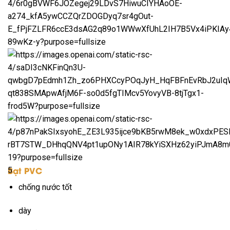
Bạt PVC
5
chống nước tốt
dày