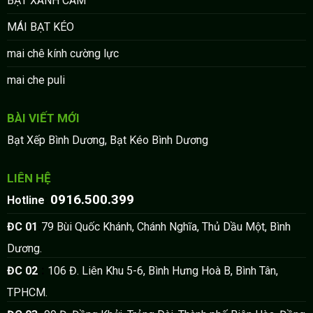
BẠT XANH CAM
MÁI BẠT KÉO
mai chê kính cường lực
mai che puli
BÀI VIẾT MỚI
Bạt Xếp Bình Dương, Bạt Kéo Bình Dương
LIÊN HỆ
0916.500.399
:
Hotline
:
ĐC 01
79 Bùi Quốc Khánh, Chánh Nghĩa, Thủ Dầu Một, Bình
Dương.
:
ĐC 02
106 Đ. Liên Khu 5-6, Bình Hưng Hoà B, Bình Tân,
TPHCM.