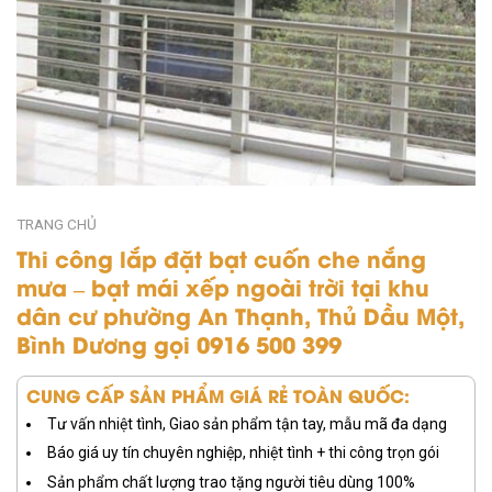
TRANG CHỦ
Thi công lắp đặt bạt cuốn che nắng
mưa – bạt mái xếp ngoài trời tại khu
dân cư phường An Thạnh, Thủ Dầu Một,
Bình Dương gọi 0916 500 399
CUNG CẤP SẢN PHẨM GIÁ RẺ TOÀN QUỐC:
Tư vấn nhiệt tình, Giao sản phẩm tận tay, mẫu mã đa dạng
Báo giá uy tín chuyên nghiệp, nhiệt tình + thi công trọn gói
Sản phẩm chất lượng trao tặng người tiêu dùng 100%