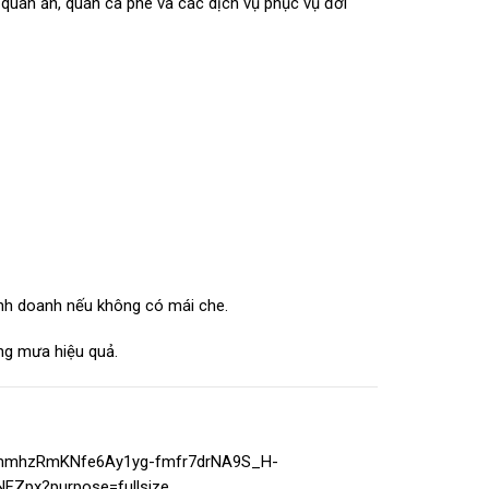
 quán ăn, quán cà phê và các dịch vụ phục vụ đời
inh doanh nếu không có mái che.
ng mưa hiệu quả.