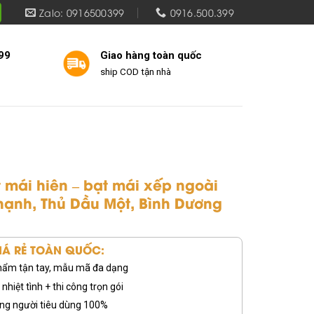
Zalo: 0916500399
0916.500.399
99
Giao hàng toàn quốc
ship COD tận nhà
t mái hiên – bạt mái xếp ngoài
Thạnh, Thủ Dầu Một, Bình Dương
Á RẺ TOÀN QUỐC:
 phẩm tận tay, mẫu mã đa dạng
nhiệt tình + thi công trọn gói
ng người tiêu dùng 100%