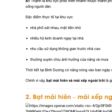
5
An Thạnh
là khu vực phát triển nhanh thuộc thành p
sống người dân.
Đặc điểm thực tế tại khu vực:
nhà phố sát nhau, mặt tiền nhỏ
nhiều hộ kinh doanh ngay tại nhà
nhu cầu sử dụng không gian trước nhà cao
thường xuyên chịu ảnh hưởng của nắng và mưa
Thời tiết tại
Bình Dương
có nắng nóng vào ban ngày v
Chính vì vậy,
bạt mái hiên và mái xếp ngoài trời
là g
2. Bạt mái hiên – mái xếp ngo