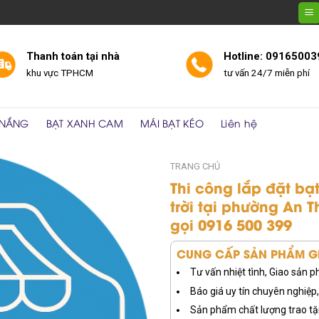
Thanh toán tại nhà
Hotline: 09165003
khu vực TPHCM
tư vấn 24/7 miễn phí
 NẮNG
BẠT XANH CAM
MÁI BẠT KÉO
Liên hệ
TRANG CHỦ
Thi công lắp đặt bạ
trời tại phường An 
gọi 0916 500 399
CUNG CẤP SẢN PHẨM GI
Tư vấn nhiệt tình, Giao sản
Báo giá uy tín chuyên nghiệp, 
Sản phẩm chất lượng trao tặ