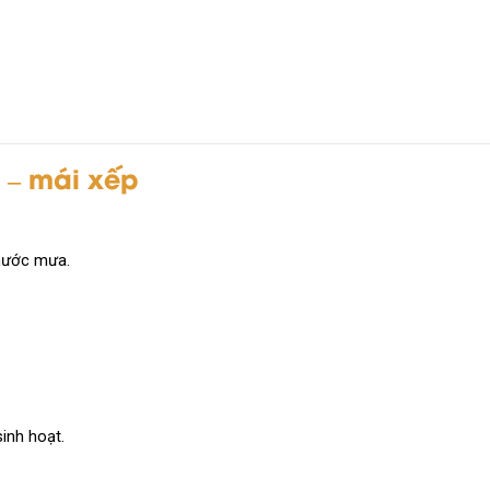
 – mái xếp
 nước mưa.
inh hoạt.