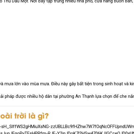
hố
Thủ Dầu Một
. Nơi đây tập trung nhiều nhà phố, cửa hàng buôn bán,
à mưa lớn vào mùa mưa. Điều này gây bất tiện trong sinh hoạt và k
iải pháp được nhiều hộ dân tại phường An Thạnh lựa chọn để che nắ
ài trời là gì?