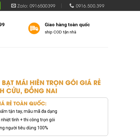
Zalo: 0916500399
0916.500.399
99
Giao hàng toàn quốc
ship COD tận nhà
 BẠT MÁI HIÊN TRỌN GÓI GIÁ RẺ
ĨNH CỬU, ĐỒNG NAI
Á RẺ TOÀN QUỐC:
 phẩm tận tay, mẫu mã đa dạng
nhiệt tình + thi công trọn gói
ng người tiêu dùng 100%