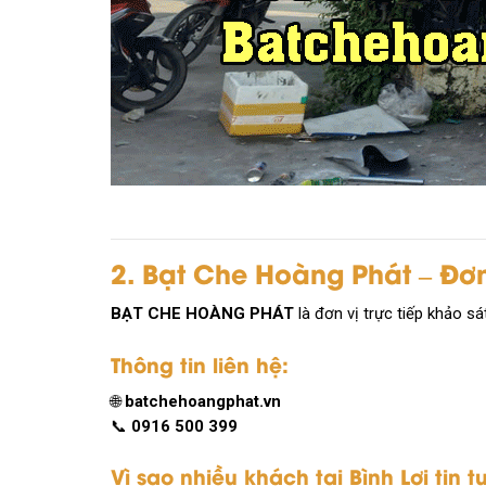
2. Bạt Che Hoàng Phát – Đơn 
BẠT CHE HOÀNG PHÁT
là đơn vị trực tiếp khảo sá
Thông tin liên hệ:
🌐
batchehoangphat.vn
📞
0916 500 399
Vì sao nhiều khách tại Bình Lợi tin