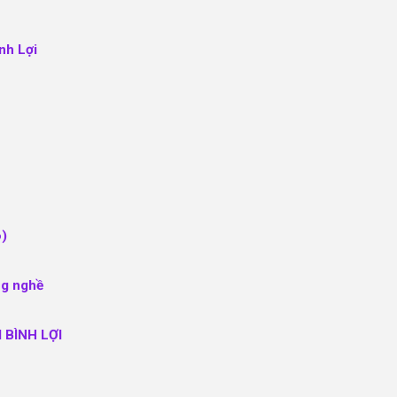
ình Lợi
o)
ng nghề
 BÌNH LỢI