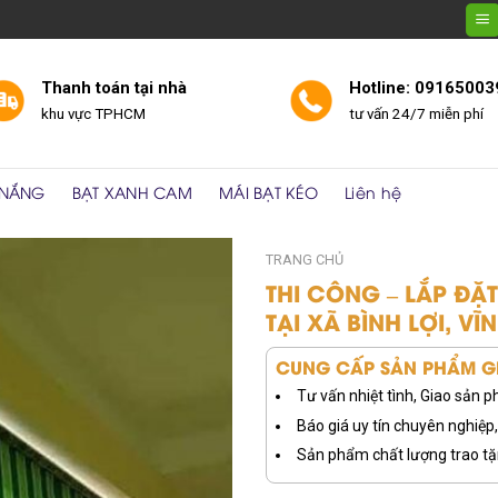
Thanh toán tại nhà
Hotline: 09165003
khu vực TPHCM
tư vấn 24/7 miễn phí
 NẮNG
BẠT XANH CAM
MÁI BẠT KÉO
Liên hệ
TRANG CHỦ
THI CÔNG – LẮP ĐẶT
TẠI XÃ BÌNH LỢI, V
CUNG CẤP SẢN PHẨM GI
Tư vấn nhiệt tình, Giao sản
Báo giá uy tín chuyên nghiệp, 
Sản phẩm chất lượng trao tặ