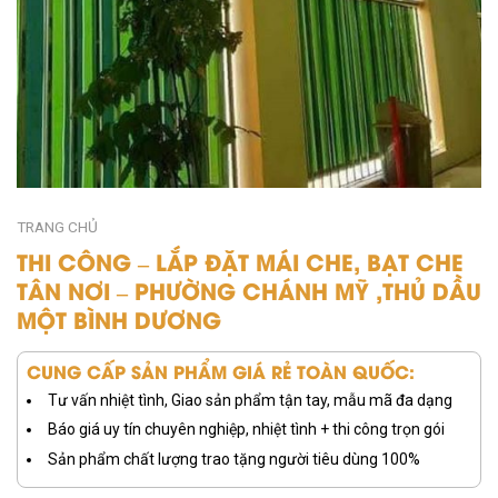
TRANG CHỦ
THI CÔNG – LẮP ĐẶT MÁI CHE, BẠT CHE
TÂN NƠI – PHƯỜNG CHÁNH MỸ ,THỦ DẦU
MỘT BÌNH DƯƠNG
CUNG CẤP SẢN PHẨM GIÁ RẺ TOÀN QUỐC:
Tư vấn nhiệt tình, Giao sản phẩm tận tay, mẫu mã đa dạng
Báo giá uy tín chuyên nghiệp, nhiệt tình + thi công trọn gói
Sản phẩm chất lượng trao tặng người tiêu dùng 100%