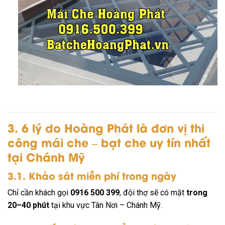
3. 6 lý do Hoàng Phát là đơn vị thi
công mái che – bạt che uy tín nhất
tại Chánh Mỹ
3.1. Khảo sát miễn phí trong ngày
Chỉ cần khách gọi
0916 500 399
, đội thợ sẽ có mặt
trong
20–40 phút
tại khu vực Tân Nơi – Chánh Mỹ.