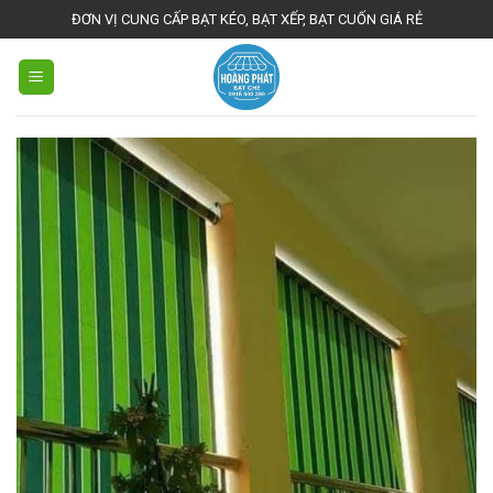
Skip
ĐƠN VỊ CUNG CẤP BẠT KÉO, BẠT XẾP, BẠT CUỐN GIÁ RẺ
to
content