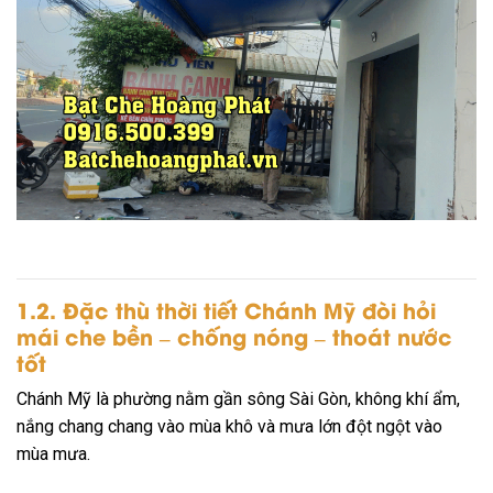
1.2. Đặc thù thời tiết Chánh Mỹ đòi hỏi
mái che bền – chống nóng – thoát nước
tốt
Chánh Mỹ là phường nằm gần sông Sài Gòn, không khí ẩm,
nắng chang chang vào mùa khô và mưa lớn đột ngột vào
mùa mưa.