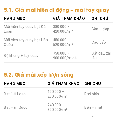
5.1. Giá mái hiên di động – mái tay quay
HẠNG MỤC
GIÁ THAM KHẢO
GHI CHÚ
Mái hiên tay quay bạt Đài
380.000 –
Bền – đẹp
Loan
420.000/m²
Mái hiên tay quay bạt Hàn
450.000 –
Cao cấp
Quốc
520.000/m²
750.000 –
Sắt dày, xài
Bộ khung + tay quay
900.000/m dài
lâu
5.2. Giá mái xếp lượn sóng
HẠNG MỤC
GIÁ THAM KHẢO
GHI CHÚ
190.000 –
Bạt Đài Loan
Phổ biến
230.000/m²
240.000 –
Bạt Hàn Quốc
Bền – mát
390.000/m²