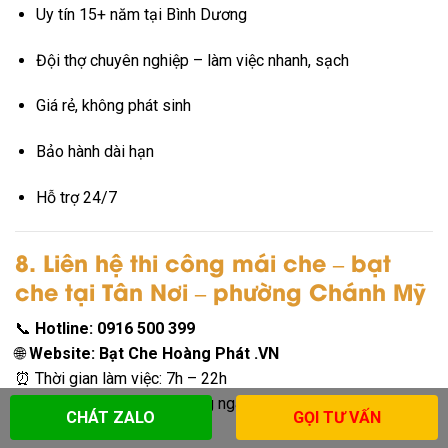
Uy tín 15+ năm tại Bình Dương
Đội thợ chuyên nghiệp – làm việc nhanh, sạch
Giá rẻ, không phát sinh
Bảo hành dài hạn
Hỗ trợ 24/7
8. Liên hệ thi công mái che – bạt
che tại Tân Nơi – phường Chánh Mỹ
📞
Hotline: 0916 500 399
🌐
Website: Bạt Che Hoàng Phát .VN
⏰ Thời gian làm việc: 7h – 22h
📍 Nhận thi công nhanh trong ngày tại
Tân Nơi – Chánh Mỹ
CHÁT ZALO
GỌI TƯ VẤN
– Thủ Dầu Một