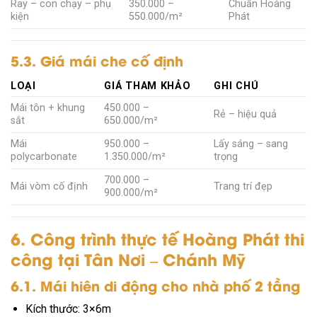
Ray – con chạy – phụ
350.000 –
Chuẩn Hoàng
kiện
550.000/m²
Phát
5.3. Giá mái che cố định
LOẠI
GIÁ THAM KHẢO
GHI CHÚ
Mái tôn + khung
450.000 –
Rẻ – hiệu quả
sắt
650.000/m²
Mái
950.000 –
Lấy sáng – sang
polycarbonate
1.350.000/m²
trọng
700.000 –
Mái vòm cố định
Trang trí đẹp
900.000/m²
6. Công trình thực tế Hoàng Phát thi
công tại Tân Nơi – Chánh Mỹ
6.1. Mái hiên di động cho nhà phố 2 tầng
Kích thước: 3×6m