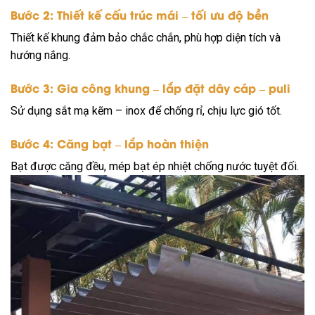
Bước 2: Thiết kế cấu trúc mái – tối ưu độ bền
Thiết kế khung đảm bảo chắc chắn, phù hợp diện tích và
hướng nắng.
Bước 3: Gia công khung – lắp đặt dây cáp – puli
Sử dụng sắt mạ kẽm – inox để chống rỉ, chịu lực gió tốt.
Bước 4: Căng bạt – lắp hoàn thiện
Bạt được căng đều, mép bạt ép nhiệt chống nước tuyệt đối.