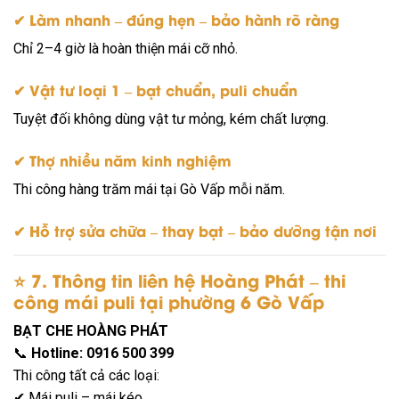
✔ Làm nhanh – đúng hẹn – bảo hành rõ ràng
Chỉ 2–4 giờ là hoàn thiện mái cỡ nhỏ.
✔ Vật tư loại 1 – bạt chuẩn, puli chuẩn
Tuyệt đối không dùng vật tư mỏng, kém chất lượng.
✔ Thợ nhiều năm kinh nghiệm
Thi công hàng trăm mái tại Gò Vấp mỗi năm.
✔ Hỗ trợ sửa chữa – thay bạt – bảo dưỡng tận nơi
⭐
7. Thông tin liên hệ Hoàng Phát – thi
công mái puli tại phường 6 Gò Vấp
BẠT CHE HOÀNG PHÁT
📞
Hotline: 0916 500 399
Thi công tất cả các loại:
✔ Mái puli – mái kéo