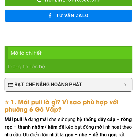
HOTLINE: 0916.500.399
TƯ VẤN ZALO
Mô tả chi tiết
Thông tin liên hệ
BẠT CHE NẮNG HOÀNG PHÁT
⭐
1. Mái puli là gì? Vì sao phù hợp với
phường 6 Gò Vấp?
Mái puli
là dạng mái che sử dụng
hệ thống dây cáp – ròng
rọc – thanh nhôm/ kẽm
để kéo bạt đóng mở linh hoạt theo
nhu cầu. Ưu điểm lớn nhất là
gọn – nhẹ – dễ thu gọn
, rất