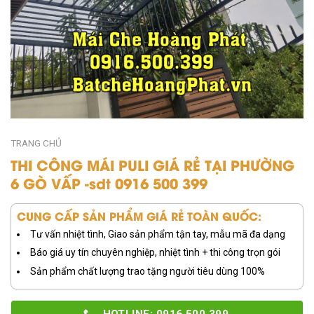
TRANG CHỦ
THI CÔNG MÁI PULI GIÁ RẺ TẠI PHƯỜNG
6 GÒ VẤP -sdt 0916 500 399
CUNG CẤP SẢN PHẨM GIÁ RẺ TOÀN QUỐC:
Tư vấn nhiệt tình, Giao sản phẩm tận tay, mẫu mã đa dạng
Báo giá uy tín chuyên nghiệp, nhiệt tình + thi công trọn gói
Sản phẩm chất lượng trao tặng người tiêu dùng 100%