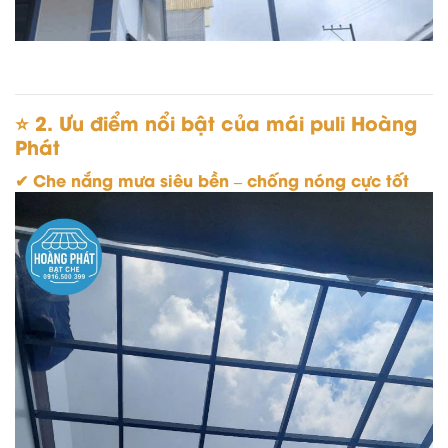
⭐
2. Ưu điểm nổi bật của mái puli Hoàng
Phát
✔ Che nắng mưa siêu bền – chống nóng cực tốt