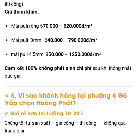
thi công)
Giá tham khảo:
Mái puli rõng 5
70.000 – 620.000đ/m²
Mái puli 3mm : 6
40.000 – 790.000đ/m²
mái puli 4,5mm: 8
50.000 – 1250.000đ/m²
Cam kết 100% không phát sinh chi phí
sau khi thống nhất
báo giá.
⭐
6. Vì sao khách hàng tại phường 6 Gò
Vấp chọn Hoàng Phát?
✔ Giá rẻ hơn thị trường 10–20%
Chúng tôi tự sản xuất – gia công – thi công → không qua
trung gian.