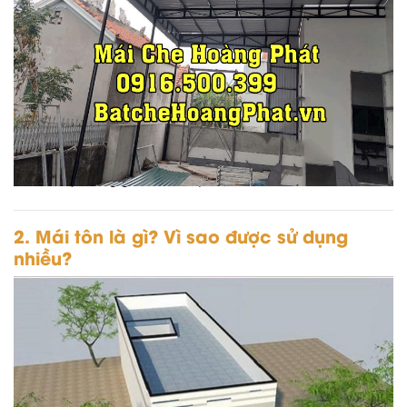
Chính vì vậy,
làm mái tôn
là giải pháp được nhiều hộ dân tại
phường 2 Gò Vấp lựa chọn để:
chống nóng
chống mưa
bảo vệ không gian sinh hoạt
2. Mái tôn là gì? Vì sao được sử dụng
nhiều?