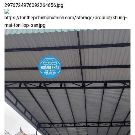
Phường 2
thuộc quận
Gò Vấp
là khu vực dân cư đông đúc,
nhiều nhà phố và nhà trọ. Tại đây, nhu cầu làm mái tôn rất
phổ biến do đặc điểm:
nhà sát nhau, ít khoảng che
nhiều hộ kinh doanh nhỏ
cần che sân trước, sân sau
nhà trọ cần làm mái che chống nóng
Thời tiết tại
Thành phố Hồ Chí Minh
có nắng nóng kéo dài,
đặc biệt vào buổi trưa. Mùa mưa thì thường có mưa lớn, dễ
gây dột nếu mái không chắc chắn.