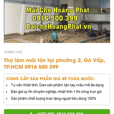
TRANG CHỦ
Thợ làm mái tôn tại phường 2, Gò Vấp,
TP.HCM 0916 500 399
CUNG CẤP SẢN PHẨM GIÁ RẺ TOÀN QUỐC:
Tư vấn nhiệt tình, Giao sản phẩm tận tay, mẫu mã đa dạng
Báo giá uy tín chuyên nghiệp, nhiệt tình + thi công trọn gói
Sản phẩm chất lượng trao tặng người tiêu dùng 100%