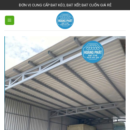
Skip
ĐƠN VỊ CUNG CẤP BẠT KÉO, BẠT XẾP, BẠT CUỐN GIÁ RẺ
to
content