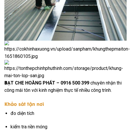
4
BẠT CHE HOÀNG PHÁT – 0916 500 399
chuyên nhận thi
công mái tôn với kinh nghiệm thực tế nhiều công trình.
Khảo sát tận nơi
đo diện tích
kiểm tra nền móng