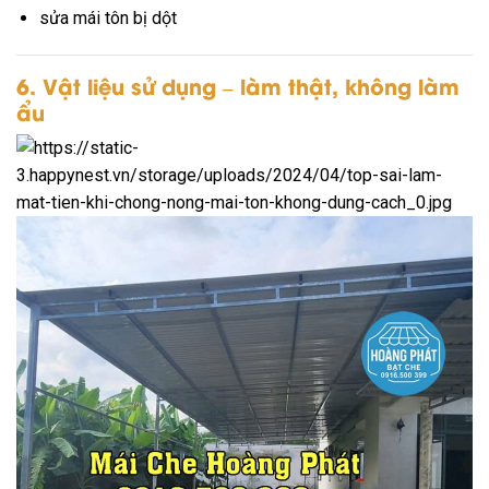
sửa mái tôn bị dột
6. Vật liệu sử dụng – làm thật, không làm
ẩu
Tôn lạnh
chống nóng tốt
độ bền cao
Tôn cách nhiệt
giảm nhiệt mạnh
chống ồn khi mưa