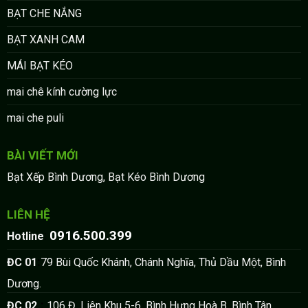
BẠT CHE NẮNG
BẠT XANH CAM
MÁI BẠT KÉO
mai chê kính cường lực
mai che puli
BÀI VIẾT MỚI
Bạt Xếp Bình Dương, Bạt Kéo Bình Dương
LIÊN HỆ
0916.500.399
:
Hotline
:
ĐC 01
79 Bùi Quốc Khánh, Chánh Nghĩa, Thủ Dầu Một, Bình
Dương.
:
ĐC 02
106 Đ. Liên Khu 5-6, Bình Hưng Hoà B, Bình Tân,