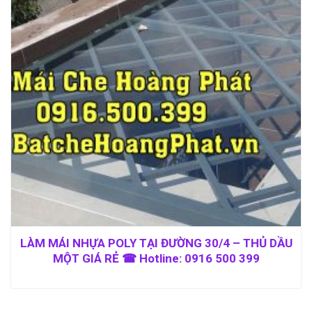
LÀM MÁI NHỰA POLY TẠI ĐƯỜNG 30/4 – THỦ DẦU
MỘT GIÁ RẺ ☎ Hotline: 0916 500 399