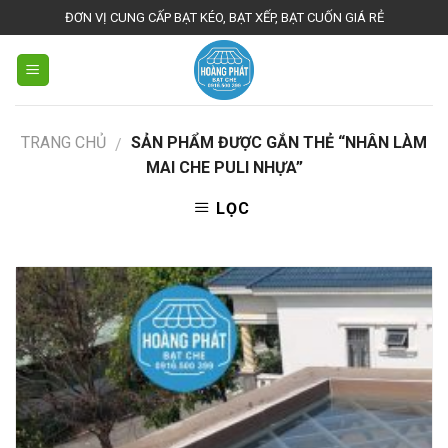
Skip
ĐƠN VỊ CUNG CẤP BẠT KÉO, BẠT XẾP, BẠT CUỐN GIÁ RẺ
to
content
TRANG CHỦ
SẢN PHẨM ĐƯỢC GẮN THẺ “NHÂN LÀM
/
MAI CHE PULI NHỰA”
LỌC