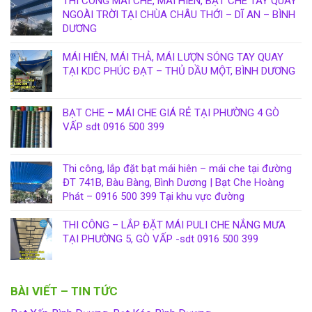
THI CÔNG MÁI CHE, MÁI HIÊN, BẠT CHE TAY QUAY
NGOÀI TRỜI TẠI CHÙA CHÂU THỚI – DĨ AN – BÌNH
DƯƠNG
MÁI HIÊN, MÁI THẢ, MÁI LƯỢN SÓNG TAY QUAY
TẠI KDC PHÚC ĐẠT – THỦ DẦU MỘT, BÌNH DƯƠNG
BẠT CHE – MÁI CHE GIÁ RẺ TẠI PHƯỜNG 4 GÒ
VẤP sdt 0916 500 399
Thi công, lắp đặt bạt mái hiên – mái che tại đường
ĐT 741B, Bàu Bàng, Bình Dương | Bạt Che Hoàng
Phát – 0916 500 399 Tại khu vực đường
THI CÔNG – LẮP ĐẶT MÁI PULI CHE NẮNG MƯA
TẠI PHƯỜNG 5, GÒ VẤP -sdt 0916 500 399
BÀI VIẾT – TIN TỨC