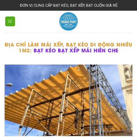
Skip
ĐƠN VỊ CUNG CẤP BẠT KÉO, BẠT XẾP, BẠT CUỐN GIÁ RẺ
to
content
ĐỊA CHỈ LÀM MÁI XẾP, BẠT KÉO DI ĐỘNG NHIÊU
1M2:
BẠT KÉO BẠT XẾP MÁI HIÊN CHE