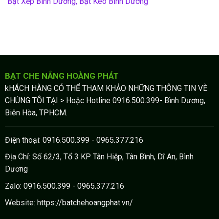
Bạt Xếp Bình Dương, Bạt Kéo Bình Dương
BẠT CHE NẮNG HOÀNG PHÁT
kHÁCH HÀNG CÓ THỂ THAM KHẢO NHỮNG THÔNG TIN VÈ
CHÚNG TÔI TẠI > Hoặc Hotline 0916.500.399- Bình Dương,
Biên Hòa, TPHCM.
Điện thoại: 0916.500.399 - 0965.377.216
Địa Chỉ: Số 62/3, Tổ 3 KP Tân Hiệp, Tân Bình, Dĩ An, Bình
Dương
Zalo: 0916.500.399 - 0965.377.216
Website: https://batchehoangphat.vn/