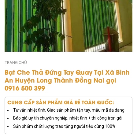
TRANG CHỦ
Bạt Che Thả Đứng Tay Quay Tại Xã Bình
An Huyện Long Thành Đồng Nai gọi
0916 500 399
CUNG CẤP SẢN PHẨM GIÁ RẺ TOÀN QUỐC:
Tư vấn nhiệt tình, Giao sản phẩm tận tay, mẫu mã đa dạng
Báo giá uy tín chuyên nghiệp, nhiệt tình + thi công trọn gói
Sản phẩm chất lượng trao tặng người tiêu dùng 100%