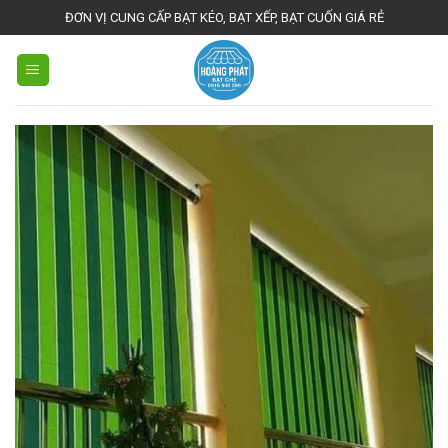
Skip
ĐƠN VỊ CUNG CẤP BẠT KÉO, BẠT XẾP, BẠT CUỐN GIÁ RẺ
to
content