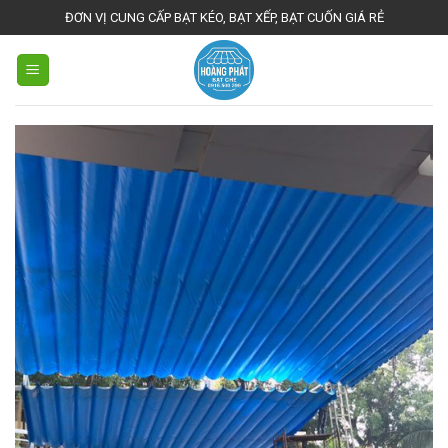
Skip
ĐƠN VỊ CUNG CẤP BẠT KÉO, BẠT XẾP, BẠT CUỐN GIÁ RẺ
to
content