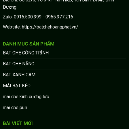
Dương
Zalo: 0916.500.399 - 0965.377.216
Website: https://batchehoangphat.vn/
DANH MỤC SẢN PHẨM
BẠT CHE CÔNG TRÌNH
BẠT CHE NẮNG
BẠT XANH CAM
MÁI BẠT KÉO
mai chê kính cường lực
mai che puli
BÀI VIẾT MỚI