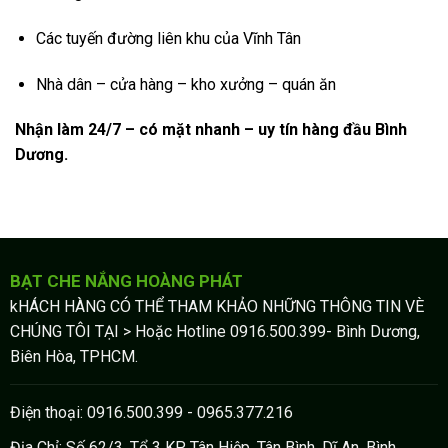
Các tuyến đường liên khu của Vĩnh Tân
Nhà dân – cửa hàng – kho xưởng – quán ăn
Nhận làm 24/7 – có mặt nhanh – uy tín hàng đầu Bình
Dương.
BẠT CHE NẮNG HOÀNG PHÁT
kHÁCH HÀNG CÓ THỂ THAM KHẢO NHỮNG THÔNG TIN VÈ
CHÚNG TÔI TẠI > Hoặc Hotline 0916.500.399- Bình Dương,
Biên Hòa, TPHCM.
Điện thoại: 0916.500.399 - 0965.377.216
Địa Chỉ: Số 62/3, Tổ 3 KP Tân Hiệp, Tân Bình, Dĩ An, Bình