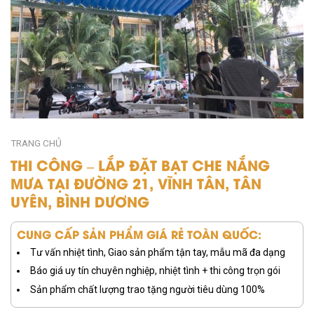
TRANG CHỦ
THI CÔNG – LẮP ĐẶT BẠT CHE NẮNG
MƯA TẠI ĐƯỜNG 21, VĨNH TÂN, TÂN
UYÊN, BÌNH DƯƠNG
CUNG CẤP SẢN PHẨM GIÁ RẺ TOÀN QUỐC:
Tư vấn nhiệt tình, Giao sản phẩm tận tay, mẫu mã đa dạng
Báo giá uy tín chuyên nghiệp, nhiệt tình + thi công trọn gói
Sản phẩm chất lượng trao tặng người tiêu dùng 100%