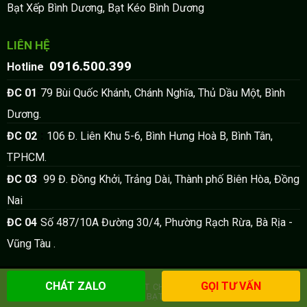
Bạt Xếp Bình Dương, Bạt Kéo Bình Dương
LIÊN HỆ
0916.500.399
:
Hotline
:
ĐC 01
79 Bùi Quốc Khánh, Chánh Nghĩa, Thủ Dầu Một, Bình
Dương.
:
ĐC 02
106 Đ. Liên Khu 5-6, Bình Hưng Hoà B, Bình Tân,
TPHCM.
:
ĐC 03
99 Đ. Đồng Khởi, Trảng Dài, Thành phố Biên Hòa, Đồng
Nai
:
ĐC 04
Số 487/10A Đường 30/4, Phường Rạch Rừa, Bà Rịa -
Vũng Tàu .
CHÁT ZALO
GỌI TƯ VẤN
BẠT CHE CÔNG TRÌNH
BẠT CHE NẮNG
BẠT XANH CAM
MÁI BẠT KÉO