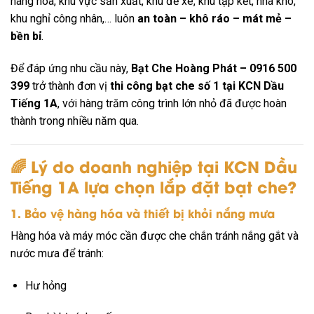
hàng hóa, khu vực sản xuất, khu để xe, khu tập kết, nhà kho,
khu nghỉ công nhân,… luôn
an toàn – khô ráo – mát mẻ –
bền bỉ
.
Để đáp ứng nhu cầu này,
Bạt Che Hoàng Phát – 0916 500
399
trở thành đơn vị
thi công bạt che số 1 tại KCN Dầu
Tiếng 1A
, với hàng trăm công trình lớn nhỏ đã được hoàn
thành trong nhiều năm qua.
🌈 Lý do doanh nghiệp tại KCN Dầu
Tiếng 1A lựa chọn lắp đặt bạt che?
1. Bảo vệ hàng hóa và thiết bị khỏi nắng mưa
Hàng hóa và máy móc cần được che chắn tránh nắng gắt và
nước mưa để tránh:
Hư hỏng