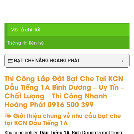
Mô tả chi tiết
Thông tin liên hệ
BẠT CHE NẮNG HOÀNG PHÁT
Thi Công Lắp Đặt Bạt Che Tại KCN
Dầu Tiếng 1A Bình Dương – Uy Tín –
Chất Lượng – Thi Công Nhanh –
Hoàng Phát 0916 500 399
🌤 Giới thiệu chung về nhu cầu bạt che
tại KCN Dầu Tiếng 1A
Khu công nghiệp
Dầu Tiếng 1A
, Bình Dương là một trong