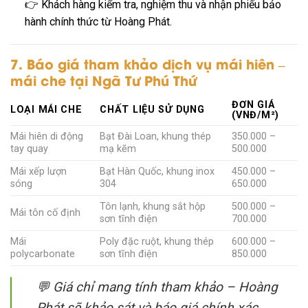
👉 Khách hàng kiểm tra, nghiệm thu và nhận phiếu bảo
hành chính thức từ Hoàng Phát.
7. Báo giá tham khảo dịch vụ mái hiên –
mái che tại Ngã Tư Phú Thứ
ĐƠN GIÁ
LOẠI MÁI CHE
CHẤT LIỆU SỬ DỤNG
(VNĐ/M²)
Mái hiên di động
Bạt Đài Loan, khung thép
350.000 –
tay quay
mạ kẽm
500.000
Mái xếp lượn
Bạt Hàn Quốc, khung inox
450.000 –
sóng
304
650.000
Tôn lạnh, khung sắt hộp
500.000 –
Mái tôn cố định
sơn tĩnh điện
700.000
Mái
Poly đặc ruột, khung thép
600.000 –
polycarbonate
sơn tĩnh điện
850.000
💬
Giá chỉ mang tính tham khảo – Hoàng
Phát sẽ khảo sát và báo giá chính xác