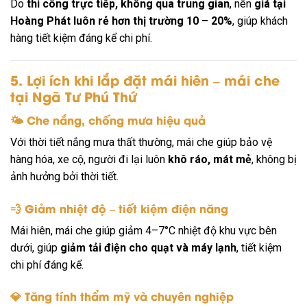
Do
thi công trực tiếp, không qua trung gian
, nên
giá tại
Hoàng Phát luôn rẻ hơn thị trường 10 – 20%
, giúp khách
hàng tiết kiệm đáng kể chi phí.
5. Lợi ích khi lắp đặt mái hiên – mái che
tại Ngã Tư Phú Thứ
🌤
Che nắng, chống mưa hiệu quả
Với thời tiết nắng mưa thất thường, mái che giúp bảo vệ
hàng hóa, xe cộ, người đi lại luôn
khô ráo, mát mẻ
, không bị
ảnh hưởng bởi thời tiết.
💨
Giảm nhiệt độ – tiết kiệm điện năng
Mái hiên, mái che giúp giảm 4–7°C nhiệt độ khu vực bên
dưới, giúp
giảm tải điện cho quạt và máy lạnh
, tiết kiệm
chi phí đáng kể.
💎
Tăng tính thẩm mỹ và chuyên nghiệp