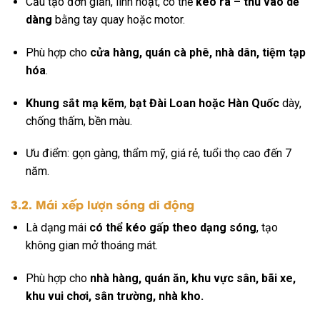
Cấu tạo đơn giản, linh hoạt, có thể
kéo ra – thu vào dễ
dàng
bằng tay quay hoặc motor.
Phù hợp cho
cửa hàng, quán cà phê, nhà dân, tiệm tạp
hóa
.
Khung sắt mạ kẽm
,
bạt Đài Loan hoặc Hàn Quốc
dày,
chống thấm, bền màu.
Ưu điểm: gọn gàng, thẩm mỹ, giá rẻ, tuổi thọ cao đến 7
năm.
3.2. Mái xếp lượn sóng di động
Là dạng mái
có thể kéo gấp theo dạng sóng
, tạo
không gian mở thoáng mát.
Phù hợp cho
nhà hàng, quán ăn, khu vực sân, bãi xe,
khu vui chơi, sân trường, nhà kho.