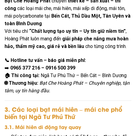
Bạt Che Hoàng Phát
chuyên
thiết kế – sản xuất – thi
công
các loại mái che, mái hiên, mái xếp di động, mái tôn,
mái polycarbonate tại
Bến Cát, Thủ Dầu Một, Tân Uyên và
toàn Bình Dương
.
Với tiêu chí
“Chất lượng tạo uy tín – Uy tín giữ niềm tin”
,
Hoàng Phát luôn mang đến
giải pháp che nắng mưa hoàn
hảo, thẩm mỹ cao, giá rẻ và bền lâu
cho từng công trình.
📞 Hotline tư vấn – báo giá miễn phí:
➡️
0965 377 216 – 0916 500 399
🏠 Thi công tại:
Ngã Tư Phú Thứ – Bến Cát – Bình Dương
🌐 Thương hiệu:
Bạt Che Hoàng Phát – Chuyên nghiệp, tận
tâm, uy tín hàng đầu.
3. Các loại bạt mái hiên – mái che phổ
biến tại Ngã Tư Phú Thứ
3.1. Mái hiên di động tay quay