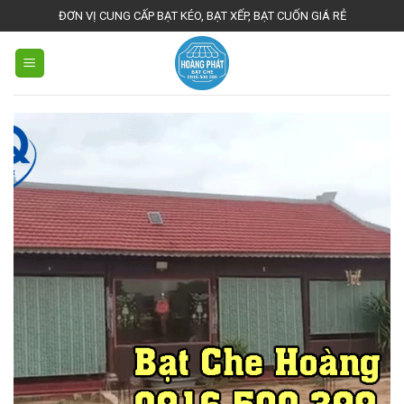
Skip
ĐƠN VỊ CUNG CẤP BẠT KÉO, BẠT XẾP, BẠT CUỐN GIÁ RẺ
to
content