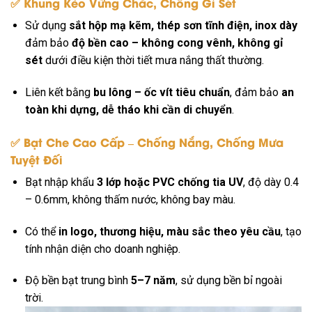
✅
Khung Kèo Vững Chắc, Chống Gỉ Sét
Sử dụng
sắt hộp mạ kẽm, thép sơn tĩnh điện, inox dày
đảm bảo
độ bền cao – không cong vênh, không gỉ
sét
dưới điều kiện thời tiết mưa nắng thất thường.
Liên kết bằng
bu lông – ốc vít tiêu chuẩn
, đảm bảo
an
toàn khi dựng, dễ tháo khi cần di chuyển
.
✅
Bạt Che Cao Cấp – Chống Nắng, Chống Mưa
Tuyệt Đối
Bạt nhập khẩu
3 lớp hoặc PVC chống tia UV
, độ dày 0.4
– 0.6mm, không thấm nước, không bay màu.
Có thể
in logo, thương hiệu, màu sắc theo yêu cầu
, tạo
tính nhận diện cho doanh nghiệp.
Độ bền bạt trung bình
5–7 năm
, sử dụng bền bỉ ngoài
trời.