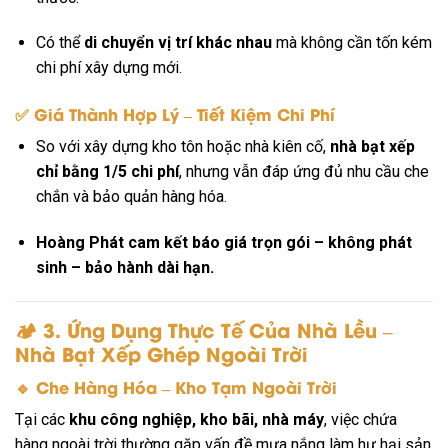
Có thể
di chuyển vị trí khác nhau
mà không cần tốn kém
chi phí xây dựng mới.
✅
Giá Thành Hợp Lý – Tiết Kiệm Chi Phí
So với xây dựng kho tôn hoặc nhà kiên cố,
nhà bạt xếp
chỉ bằng 1/5 chi phí
, nhưng vẫn đáp ứng đủ nhu cầu che
chắn và bảo quản hàng hóa.
Hoàng Phát cam kết báo giá trọn gói – không phát
sinh – bảo hành dài hạn.
🏕️
3. Ứng Dụng Thực Tế Của Nhà Lều –
Nhà Bạt Xếp Ghép Ngoài Trời
🔹
Che Hàng Hóa – Kho Tạm Ngoài Trời
Tại các
khu công nghiệp, kho bãi, nhà máy
, việc chứa
hàng ngoài trời thường gặp vấn đề mưa nắng làm hư hại sản