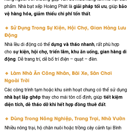
phẩm. Nhà bạt xếp Hoàng Phát là
giải pháp tối ưu
, giúp
bảo
vệ hàng hóa, giảm thiểu chi phí tổn thất
.
🔹
Sử Dụng Trong Sự Kiện, Hội Chợ, Gian Hàng Lưu
Động
Nhà lều di động có thể
dựng và tháo nhanh
, rất phù hợp
cho
sự kiện, hội chợ, triển lãm, khu ăn uống, gian hàng di
động
. Dễ trang trí, dễ bố trí điện – quạt – đèn.
🔹
Làm Nhà Ăn Công Nhân, Bãi Xe, Sân Chơi
Ngoài Trời
Các công trình tạm hoặc khu sinh hoạt chung có thể sử dụng
nhà bạt lắp ghép
thay cho mái tôn cố định, giúp
tiết kiệm
diện tích, dễ tháo dỡ khi hết hợp đồng thuê đất
.
🔹
Dùng Trong Nông Nghiệp, Trang Trại, Nhà Vườn
Nhiều nông trại, hộ chăn nuôi hoặc trồng cây cảnh tại Bình