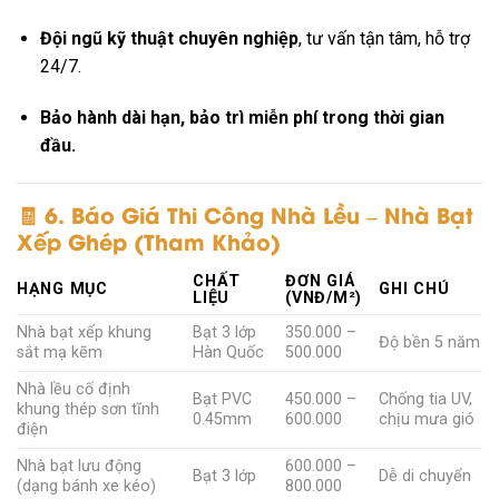
Đội ngũ kỹ thuật chuyên nghiệp
, tư vấn tận tâm, hỗ trợ
24/7.
Bảo hành dài hạn, bảo trì miễn phí trong thời gian
đầu.
🧾
6. Báo Giá Thi Công Nhà Lều – Nhà Bạt
Xếp Ghép (Tham Khảo)
CHẤT
ĐƠN GIÁ
HẠNG MỤC
GHI CHÚ
LIỆU
(VNĐ/M²)
Nhà bạt xếp khung
Bạt 3 lớp
350.000 –
Độ bền 5 năm
sắt mạ kẽm
Hàn Quốc
500.000
Nhà lều cố định
Bạt PVC
450.000 –
Chống tia UV,
khung thép sơn tĩnh
0.45mm
600.000
chịu mưa gió
điện
Nhà bạt lưu động
600.000 –
Bạt 3 lớp
Dễ di chuyển
(dạng bánh xe kéo)
800.000