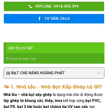
HOTLINE: 0916.500.399
TƯ VẤN ZALO
Mô tả chi tiết
Thông tin liên hệ
BẠT CHE NẮNG HOÀNG PHÁT
🌤️
1. Nhà Lều – Nhà Bạt Xếp Ghép Là Gì?
Nhà lều – nhà bạt xếp ghép
là dạng mái che di động được
lắp ghép từ khung sắt, thép, inox
kết hợp cùng
bạt PVC,
bạt PE, bạt 3 lớp hoặc bạt chống tia UV cao cấp
, tạo