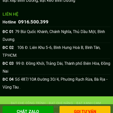
Bạt Xếp Bình Dương, Bạt Kéo Bình Dương
LIÊN HỆ
0916.500.399
:
Hotline
:
ĐC 01
79 Bùi Quốc Khánh, Chánh Nghĩa, Thủ Dầu Một, Bình
Dương.
:
ĐC 02
106 Đ. Liên Khu 5-6, Bình Hưng Hoà B, Bình Tân,
TPHCM.
:
ĐC 03
99 Đ. Đồng Khởi, Trảng Dài, Thành phố Biên Hòa, Đồng
Nai
:
ĐC 04
Số 487/10A Đường 30/4, Phường Rạch Rừa, Bà Rịa -
Vũng Tàu .
BẠT CHE CÔNG TRÌNH
BẠT CHE NẮNG
BẠT XANH CAM
MÁI BẠT KÉO
CHÁT ZALO
GỌI TƯ VẤN