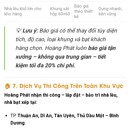
Báo giá
Nhà lều khổ lớn cho
Khung sắt
Dựng nhanh,
theo thiết
kho hàng
hộp 60×60
bền vững
kế
💡
Lưu ý:
Báo giá có thể thay đổi tùy diện
tích, độ cao, loại khung và bạt khách
hàng chọn. Hoàng Phát luôn
báo giá tận
xưởng – không qua trung gian – tiết
kiệm tối đa 20% chi phí.
🏠
7. Dịch Vụ Thi Công Trên Toàn Khu Vực
Hoàng Phát nhận thi công – lắp đặt – bảo trì nhà lều,
nhà bạt xếp tại:
TP.
Thuận An, Dĩ An, Tân Uyên, Thủ Dầu Một – Bình
Dương