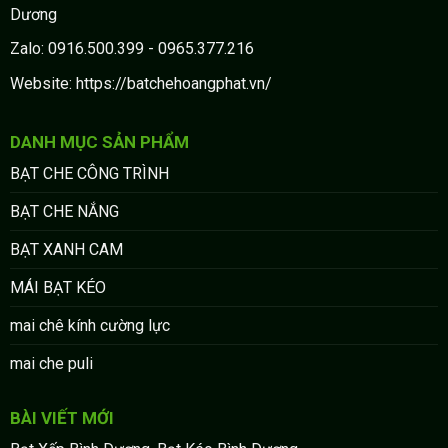
Dương
Zalo: 0916.500.399 - 0965.377.216
Website: https://batchehoangphat.vn/
DANH MỤC SẢN PHẨM
BẠT CHE CÔNG TRÌNH
BẠT CHE NẮNG
BẠT XANH CAM
MÁI BẠT KÉO
mai chê kính cường lực
mai che puli
BÀI VIẾT MỚI