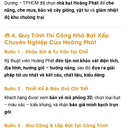
Dương – TP.HCM đã chọn
nhà bạt Hoàng Phát
để
che
nắng, che mưa, bảo vệ cây giống, vật tư
và
giảm nhiệt
độ khu chuồng trại
.
🧰
4. Quy Trình Thi Công Nhà Bạt Xếp
Chuyên Nghiệp Của Hoàng Phát
Bước 1 – Khảo Sát & Tư Vấn Tại Chỗ
Kỹ thuật viên Hoàng Phát
đến tận nơi khảo sát diện tích,
địa hình, hướng gió – hướng nắng
, sau đó
đưa ra giải
pháp tối ưu nhất về kết cấu, chất liệu, kiểu dáng
.
Bước 2 – Thiết Kế & Báo Giá Chi Tiết
Khách hàng được xem
bản vẽ mô phỏng 3D
, chọn loại bạt
– màu sắc – kiểu khung, và nhận
báo giá minh bạch trọn
gói
.
Bước 3 – Gia Công & Lắp Đặt Tại Công Trình