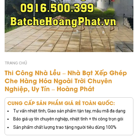
TRANG CHỦ
Thi Công Nhà Lều – Nhà Bạt Xếp Ghép
Che Hàng Hóa Ngoài Trời Chuyên
Nghiệp, Uy Tín – Hoàng Phát
CUNG CẤP SẢN PHẨM GIÁ RẺ TOÀN QUỐC:
Tư vấn nhiệt tình, Giao sản phẩm tận tay, mẫu mã đa dạng
Báo giá uy tín chuyên nghiệp, nhiệt tình + thi công trọn gói
Sản phẩm chất lượng trao tặng người tiêu dùng 100%