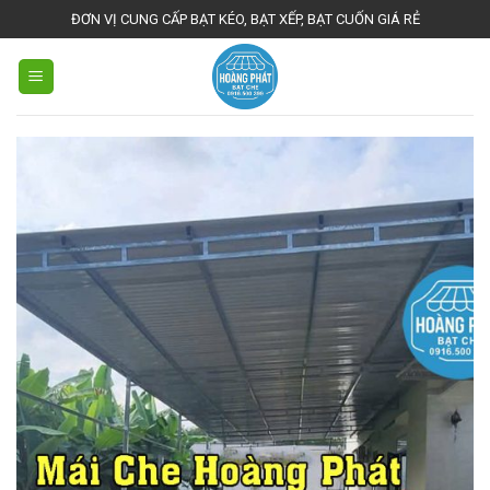
Skip
ĐƠN VỊ CUNG CẤP BẠT KÉO, BẠT XẾP, BẠT CUỐN GIÁ RẺ
to
content