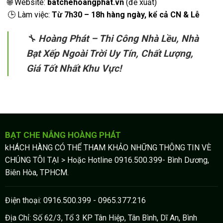
🌐 Website:
batchehoangphat.vn
(đề xuất)
🕒 Làm việc:
Từ 7h30 – 18h hàng ngày, kể cả CN & Lễ
🔧
Hoàng Phát – Thi Công Nhà Lều, Nhà
Bạt Xếp Ngoài Trời Uy Tín, Chất Lượng,
Giá Tốt Nhất Khu Vực!
BẠT CHE NẮNG HOÀNG PHÁT
kHÁCH HÀNG CÓ THỂ THAM KHẢO NHỮNG THÔNG TIN VÈ
CHÚNG TÔI TẠI > Hoặc Hotline 0916.500.399- Bình Dương,
Biên Hòa, TPHCM.
Điện thoại: 0916.500.399 - 0965.377.216
Địa Chỉ: Số 62/3, Tổ 3 KP Tân Hiệp, Tân Bình, Dĩ An, Bình